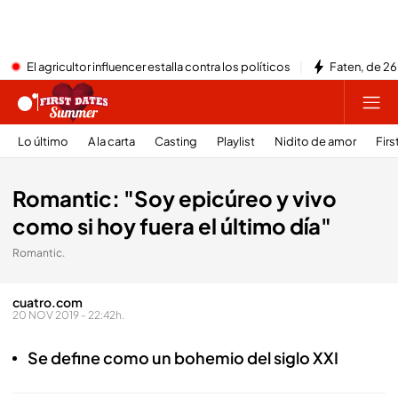
El agricultor influencer estalla contra los políticos
Faten, de 26
Lo último
A la carta
Casting
Playlist
Nidito de amor
Firs
Romantic: "Soy epicúreo y vivo
como si hoy fuera el último día"
Romantic.
cuatro.com
20 NOV 2019 - 22:42h.
Se define como un bohemio del siglo XXI