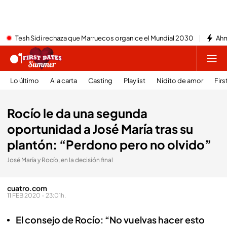
Tesh Sidi rechaza que Marruecos organice el Mundial 2030
Ahm
Lo último
A la carta
Casting
Playlist
Nidito de amor
Firs
Rocío le da una segunda
oportunidad a José María tras su
plantón: “Perdono pero no olvido”
José María y Rocío, en la decisión final
cuatro.com
11 FEB 2020 - 23:01h.
El consejo de Rocío: “No vuelvas hacer esto