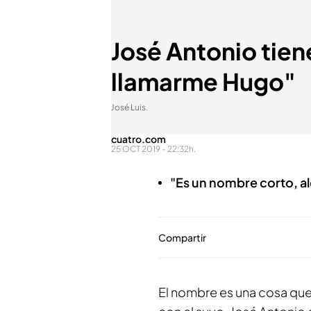
José Antonio tie
llamarme Hugo"
José Luis.
cuatro.com
25 OCT 2019 - 22:32h.
"Es un nombre corto, al
Compartir
El nombre es una cosa qu