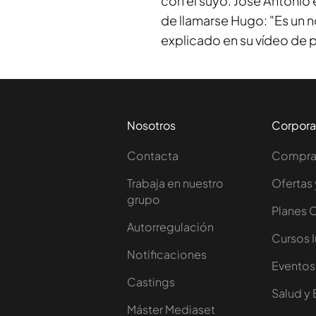
con el suyo. José Antonio 
de llamarse Hugo: "Es un n
explicado en su vídeo de 
Nosotros
Corpora
Contacta
Comprar
Trabaja en nuestro
Ofertas 
grupo
Planes 
Autorregulación
Cursos 
Notificaciones
Eventos
Castings
Salud y 
Máster Mediaset