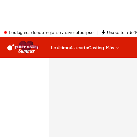
Los lugares donde mejor se va a ver el eclipse
Una soltera de '
Lo último
A la carta
Casting
Más