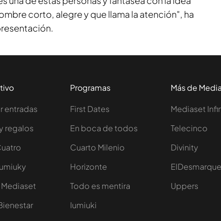
es una de estas personas y fantasea con la idea
ombre corto, alegre y que llama la atención", ha
presentación.
tivo
Programas
Más de Medi
 entradas
First Dates
Mediaset Infi
y regalos
En boca de todos
Telecinco
Cuatro
Cuarto Milenio
Divinity
Iumiuky
Horizonte
ElDesmarqu
 Mediaset
Todo es mentira
Uppers
Bienestar
Iumiuki