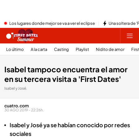
Los lugares donde mejor se va a ver el eclipse
Una soltera de '
Lo último
A la carta
Casting
Playlist
Nidito de amor
Firs
Isabel tampoco encuentra el amor
en su tercera visita a 'First Dates'
Isabel y José.
cuatro.com
30 AGO 2019 - 22:26h.
Isabel y José ya se habían conocido por redes
sociales