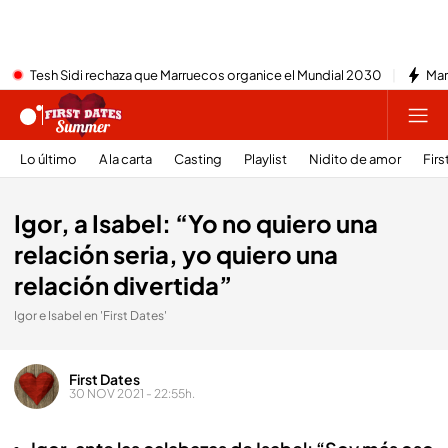
Tesh Sidi rechaza que Marruecos organice el Mundial 2030
Mar
Lo último
A la carta
Casting
Playlist
Nidito de amor
Firs
Igor, a Isabel: “Yo no quiero una
relación seria, yo quiero una
relación divertida”
Igor e Isabel en 'First Dates'
First Dates
30 NOV 2021 - 22:55h.