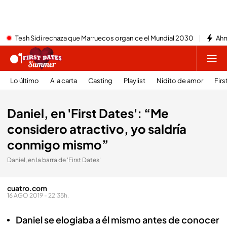
Tesh Sidi rechaza que Marruecos organice el Mundial 2030
Ahm
Lo último
A la carta
Casting
Playlist
Nidito de amor
Firs
Daniel, en 'First Dates': “Me
considero atractivo, yo saldría
conmigo mismo”
Daniel, en la barra de 'First Dates'
cuatro.com
16 AGO 2019 - 22:35h.
Daniel se elogiaba a él mismo antes de conocer