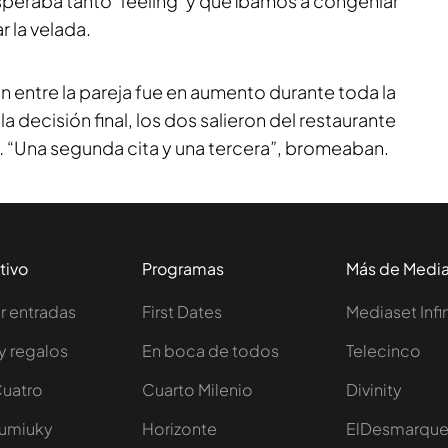
peraba tanto ‘feeling’ y que íbamos a congeniar
r la velada.
 entre la pareja fue en aumento durante toda la
la decisión final, los dos salieron del restaurante
… “Una segunda cita y una tercera”, bromeaban.
tivo
Programas
Más de Medi
 entradas
First Dates
Mediaset Infi
y regalos
En boca de todos
Telecinco
Cuatro
Cuarto Milenio
Divinity
Iumiuky
Horizonte
ElDesmarqu