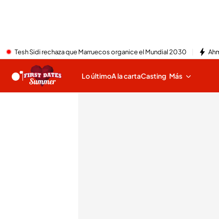
Tesh Sidi rechaza que Marruecos organice el Mundial 2030
Ahm
Lo último
A la carta
Casting
Más