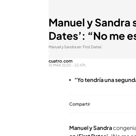
Manuel y Sandra s
Dates’: “No me e
Manuel y Sandra en 'First Dates'
cuatro.com
10 MAR 2020 - 22:47h.
“Yo tendría una segunda
Compartir
Manuel y Sandra
congeniar