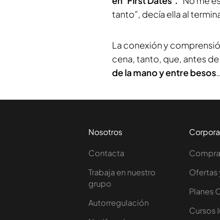
en ‘First Dates’.
“No me es
tanto”, decía ella al termina
La conexión y comprensión
cena, tanto, que, antes de 
de la mano y entre besos
Nosotros
Corpora
Contacta
Comprar
Trabaja en nuestro
Ofertas 
grupo
Planes 
Autorregulación
Cursos 