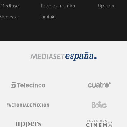
 Mediaset
Todo es mentira
Uppers
Bienestar
Iumiuki