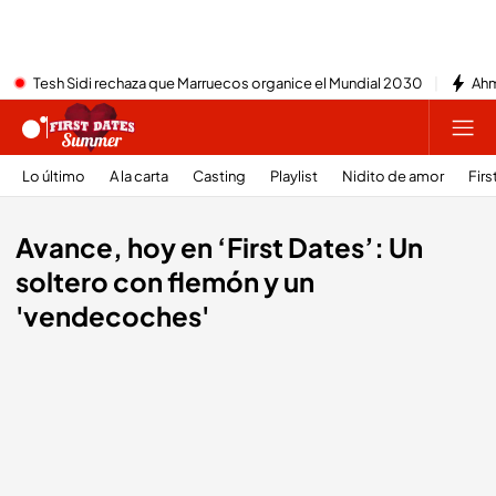
Tesh Sidi rechaza que Marruecos organice el Mundial 2030
Ahm
Lo último
A la carta
Casting
Playlist
Nidito de amor
Firs
Avance, hoy en ‘First Dates’: Un
soltero con flemón y un
'vendecoches'