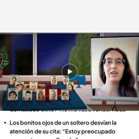
Solteros que buscan el amor esta noche en 'First Dates'
First Dates
14 NOV 2022 - 11:33h.
Nuevos solteros y solteras buscan el amor esta
noche a las 21:45 horas en ‘First Dates’
Enrique intenta venderle un coche a su cita sin
demasiado éxito: “No me vas a vender nada”
Los bonitos ojos de un soltero desvían la
atención de su cita: “Estoy preocupado