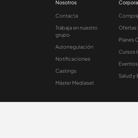
Nosotros
Corpora
Contacta
Comprar
Trabaja en nuestro
Ofertas 
grupo
Planes 
Autorregulación
Cursos 
Notificaciones
Eventos
Castings
Salud y 
Máster Mediaset