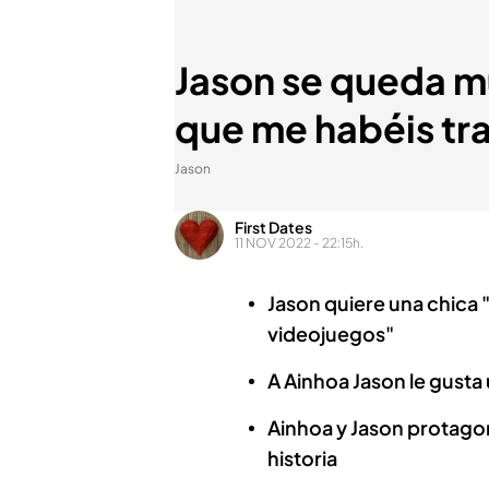
Jason se queda mu
que me habéis tr
Jason
First Dates
11 NOV 2022 - 22:15h.
Jason quiere una chica 
videojuegos"
A Ainhoa Jason le gusta
Ainhoa y Jason protagon
historia