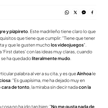
gre y pizpireto
. Este madrileño tiene claro lo que
equisitos que tiene que cumplir: "Tiene que tener
jita y que le gusten mucho
los videojuegos
".
'First dates' con las ideas muy claras, cuando
a se ha quedado
literalmente mudo
.
icular palabra al ver a su cita, y es que
Ainhoa
le
ciosa
: "Es guapísima, me ha dejado muy en
o
cara de tonto
, la miraba sin decir nada
con la
 cosa no ha ido tan bien: "
No me gusta nada de