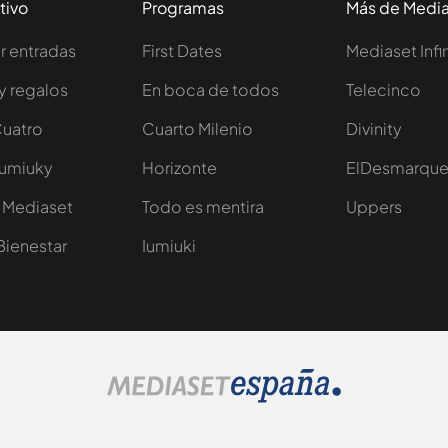
tivo
Programas
Más de Medi
 entradas
First Dates
Mediaset Infi
y regalos
En boca de todos
Telecinco
Cuatro
Cuarto Milenio
Divinity
Iumiuky
Horizonte
ElDesmarqu
 Mediaset
Todo es mentira
Uppers
Bienestar
Iumiuki