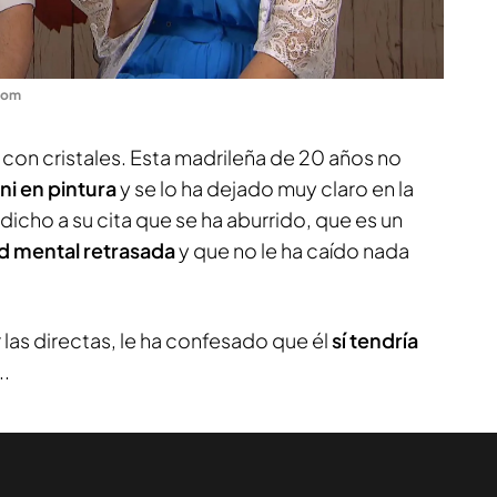
com
 con cristales. Esta madrileña de 20 años no
 ni en pintura
y se lo ha dejado muy claro en la
a dicho a su cita que se ha aburrido, que es un
d mental retrasada
y que no le ha caído nada
 las directas, le ha confesado que él
sí tendría
..