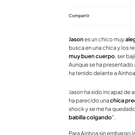
Compartir
Jason
es un chico muy
ale
busca en una chica y los r
muy buen cuerpo
, ser ba
Aunque se ha presentado a 
ha tenido delante a Ainho
Jason ha sido incapaz de art
ha parecido una
chica pre
shock y se me ha quedad
babilla colgando
".
Para Ainhoa sin embargo la