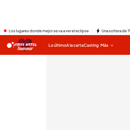
Los lugares donde mejor se va a ver el eclipse
Una soltera de '
Lo último
A la carta
Casting
Más