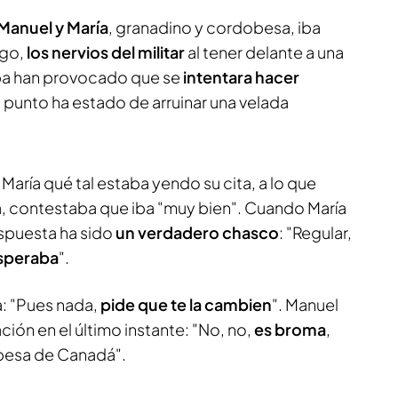
Manuel y María
, granadino y cordobesa, iba
rgo,
los nervios del militar
al tener delante a una
apa han provocado que se
intentara hacer
 punto ha estado de arruinar una velada
María qué tal estaba yendo su cita, a lo que
sa, contestaba que iba "muy bien". Cuando María
espuesta ha sido
un verdadero chasco
: "Regular,
esperaba
".
a: "Pues nada,
pide que te la cambien
". Manuel
ción en el último instante: "No, no,
es broma
,
besa de Canadá".