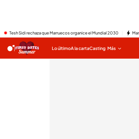
Tesh Sidi rechaza que Marruecos organice el Mundial 2030
Mar
Lo último
A la carta
Casting
Más