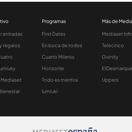
tivo
Programas
Más de Medi
 entradas
First Dates
Mediaset Infi
y regalos
En boca de todos
Telecinco
Cuatro
Cuarto Milenio
Divinity
Iumiuky
Horizonte
ElDesmarqu
 Mediaset
Todo es mentira
Uppers
Bienestar
Iumiuki