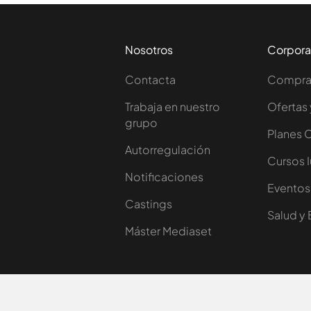
Nosotros
Corpora
Contacta
Comprar
Trabaja en nuestro
Ofertas 
grupo
Planes 
Autorregulación
Cursos 
Notificaciones
Eventos
Castings
Salud y 
Máster Mediaset