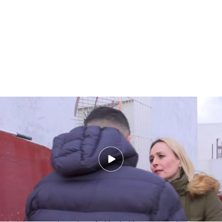
El vecino del presunto asesino de Algeciras: “Intentó matar a su
compañero de piso, le dijo 'o te vas o te corto el cuello”
PUEDE INTERESARTE
La policía ha detectado “elementos de
radicalización en redes sociales” por parte del
detenido por los ataques de Algeciras
‘Cuatro al día’ y ‘En boca de todos’ han podido