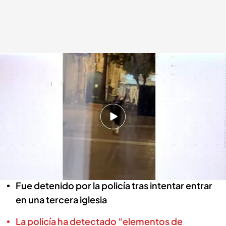
Las imágenes que las cámaras de seguridad graban del ataque a dos
iglesias de Algeciras
En boca de todos
27 ENE 2023 - 13:48h.
Un hombre de origen marroquí asesinó a una
persona e hirió a otras cuatro el pasado
miércoles tras atacar dos iglesias en Algeciras
Fue detenido por la policía tras intentar entrar
en una tercera iglesia
La policía ha detectado “elementos de