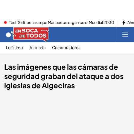
Tesh Sidi rechaza que Marruecos organice el Mundial 2030
Ahm
Lo último
A la carta
Colaboradores
Las imágenes que las cámaras de
seguridad graban del ataque a dos
iglesias de Algeciras