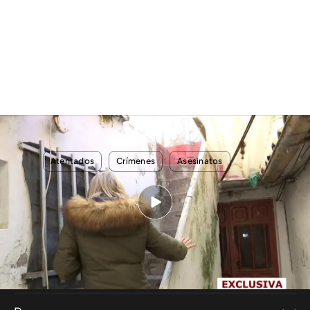
Exclusiva: La casa del presunto yihadista de Algeciras
TEMAS
Atentados
Crímenes
Asesinatos
Nosotros
Corporativo