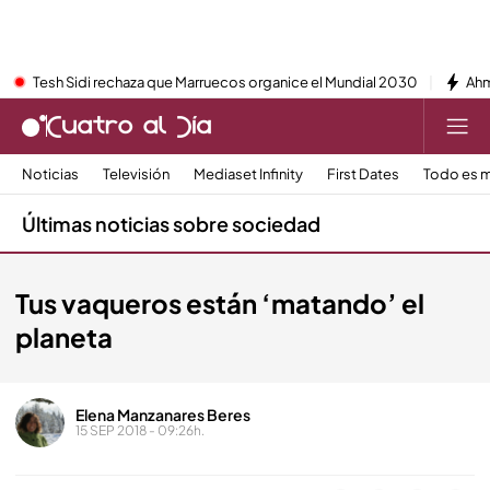
Tesh Sidi rechaza que Marruecos organice el Mundial 2030
Ahm
Noticias
Televisión
Mediaset Infinity
First Dates
Todo es m
Últimas noticias sobre sociedad
Tus vaqueros están ‘matando’ el
planeta
Elena Manzanares Beres
15 SEP 2018 - 09:26h.