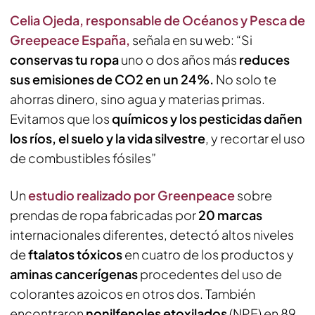
Celia Ojeda, responsable de Océanos y Pesca de
Greepeace España,
señala en su web: “Si
conservas tu ropa
uno o dos años más
reduces
sus emisiones de CO2 en un 24%.
No solo te
ahorras dinero, sino agua y materias primas.
Evitamos que los
químicos y los pesticidas dañen
los ríos, el suelo y la vida silvestre
, y recortar el uso
de combustibles fósiles”
Un
estudio realizado por Greenpeace
sobre
prendas de ropa fabricadas por
20 marcas
internacionales diferentes, detectó altos niveles
de
ftalatos tóxicos
en cuatro de los productos y
aminas cancerígenas
procedentes del uso de
colorantes azoicos en otros dos. También
encontraron
nonilfenoles etoxilados
(NPE) en 89