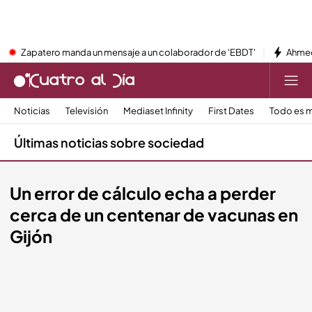
Zapatero manda un mensaje a un colaborador de 'EBDT'
Ahmed
Noticias
Televisión
Mediaset Infinity
First Dates
Todo es m
Últimas noticias sobre sociedad
Un error de cálculo echa a perder
cerca de un centenar de vacunas en
Gijón