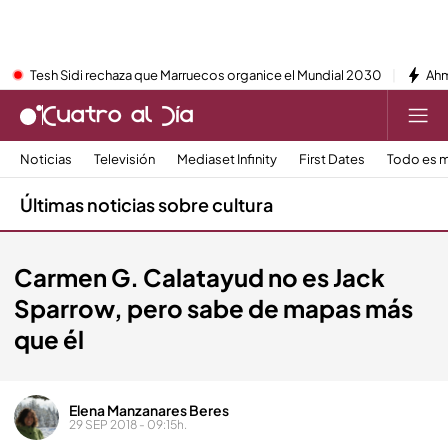
Tesh Sidi rechaza que Marruecos organice el Mundial 2030
Ahm
Noticias
Televisión
Mediaset Infinity
First Dates
Todo es m
Últimas noticias sobre cultura
Carmen G. Calatayud no es Jack
Sparrow, pero sabe de mapas más
que él
Elena Manzanares Beres
29 SEP 2018 - 09:15h.