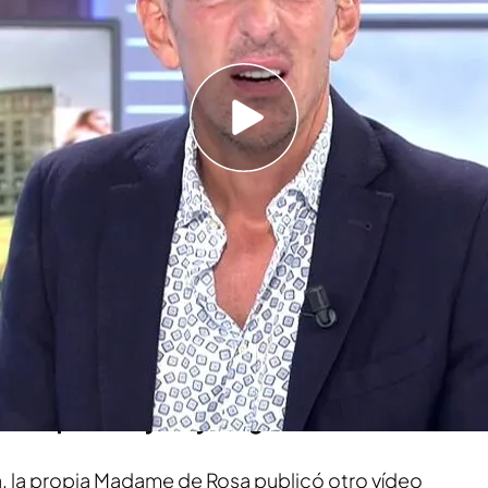
ue a él tampoco le gusta que le digan que está
l de 'Cuatro al día', a la que se han unido
caras
i Moreno
o Frank Blanco, ha comentado la última
dame de Rosa en sus redes sociales.
La
ografía en la que llevaba un vestido asimétrico
e de su cuerpo y ha recibido, según ella misma
utales" por su
"extremada delgadez".
icen que estoy muy delgado"
, la propia Madame de Rosa publicó otro vídeo