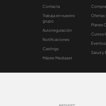
Contacta
Comprar
Trabaja en nuestro
Ofertas 
grupo
Planes 
Autorregulación
Cursos 
Notificaciones
Eventos
Castings
Salud y 
Máster Mediaset