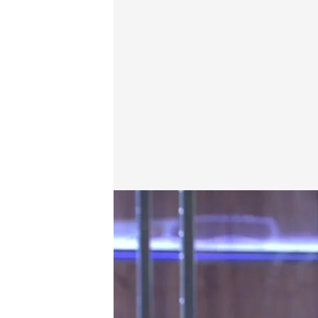
Vídeo de Joaquín Prat en 'Cuatro al día'.
Cuatro al día
14 SEP 2021 - 17:50h.
La mesa de 'Cuatro al d
que le han hecho a Ma