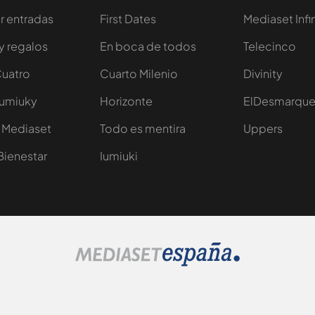
 entradas
First Dates
Mediaset Infi
y regalos
En boca de todos
Telecinco
Cuatro
Cuarto Milenio
Divinity
Iumiuky
Horizonte
ElDesmarqu
 Mediaset
Todo es mentira
Uppers
Bienestar
Iumiuki