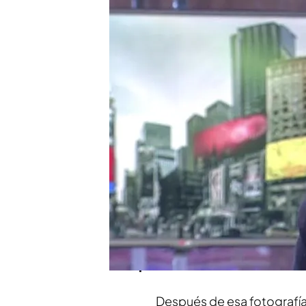
Joaquín Prat confiesa q
"demasiado delgado"
Compartir
La mesa de actualidad socia
tan conocidas como Toñ
polémica que ha vivido
Ma
influencer publicó una fot
que dejaba ver buena part
denuncia, unas críticas "br
Joaquín: "Últimamente me d
Después de esa fotografía