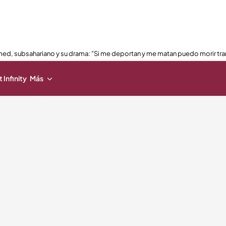
ed, subsahariano y su drama: "Si me deportan y me matan puedo morir tra
 Infinity
Más