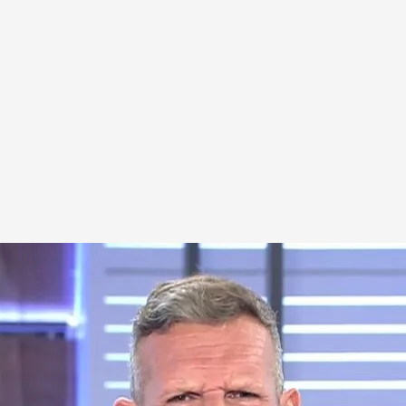
ía' ha comentado las críticas sobre su delgadez
dame de Rosa