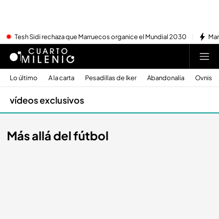
Tesh Sidi rechaza que Marruecos organice el Mundial 2030
Mar
Lo último
A la carta
Pesadillas de Iker
Abandonalia
Ovnis
vídeos exclusivos
Más allá del fútbol