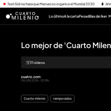
Tesh Sidi rechaza que Marruecos organice el Mundial 2030
Ahm
Lo último
A la carta
Pesadillas de Iker
M
Lo mejor de 'Cuarto Mile
11 vídeos
Repr
cuatro.com
06 JUN 2016 - 01:19h.
Cuarto milenio
temporadas