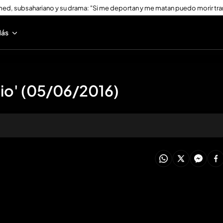
ed, subsahariano y su drama: "Si me deportan y me matan puedo morir tra
ás
nio' (05/06/2016)
oducir todo