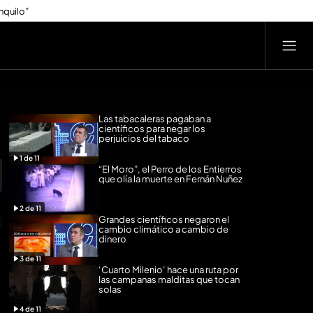
nquilo”
Las tabacaleras pagaban a
científicos para negar los
perjuicios del tabaco
1
de
11
“El Moro”, el Perro de los Entierros
que olía la muerte en Fernán Nuñez
2
de
11
Grandes científicos negaron el
cambio climático a cambio de
dinero
3
de
11
‘Cuarto Milenio’ hace una ruta por
las campanas malditas que tocan
solas
4
de
11