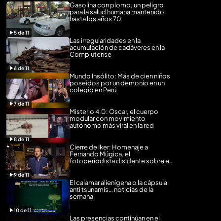
Gasolina con plomo, un peligro
para la salud humana mantenido
hasta los años 70
5
de
11
Las irregularidades en la
acumulación de cadáveres en la
Complutense
6
de
11
Mundo Insólito: Más de cien niños
poseídos por un demonio en un
colegio en Perú
7
de
11
Misterio 4.0: Óscar, el cuerpo
modular con movimiento
autónomo más viral en la red
8
de
11
Cierre de Iker: Homenaje a
Fernando Múgica, el
fotoperiodista disidente sobre el
11-M
9
de
11
El calamar alienígena o la cápsula
anti tsunamis… noticias de la
semana
10
de
11
Las presencias continúan en el