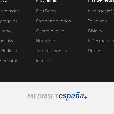
 entradas
First Dates
Mediaset Infi
y regalos
En boca de todos
Telecinco
Cuatro
Cuarto Milenio
Divinity
Iumiuky
Horizonte
ElDesmarqu
 Mediaset
Todo es mentira
Uppers
Bienestar
Iumiuki