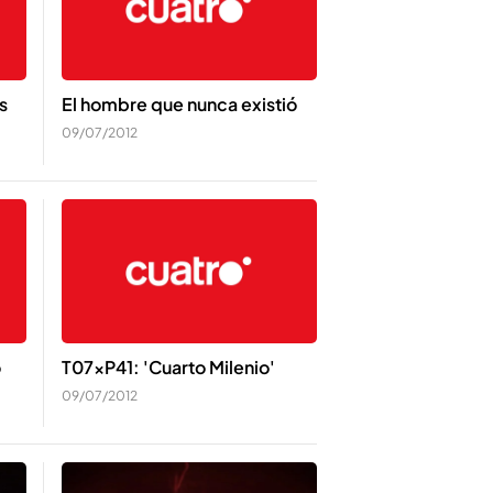
s
El hombre que nunca existió
09/07/2012
o
T07xP41: 'Cuarto Milenio'
09/07/2012