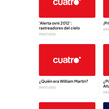
'Alerta ovni 2012':
¡Pr
rastreadores del cielo
09/
09/07/2012
¿Quién era William Martin?
¿Pi
Al
09/07/2012
09/