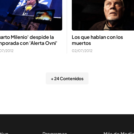
arto Milenio' despide la
Los que hablan con los
porada con 'Alerta Ovni'
muertos
07/2012
02/07/2012
+ 24 Contenidos
tivo
Programas
Más de Medi