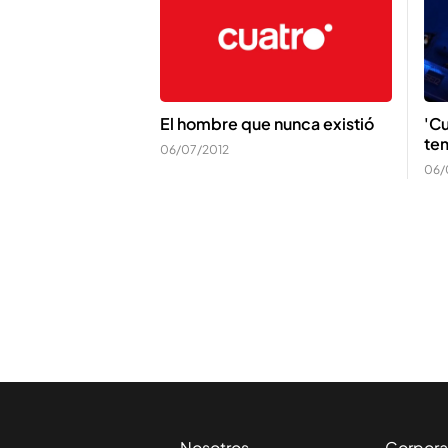
El hombre que nunca existió
'Cu
tem
06/07/2012
06/
Nosotros
Corpora