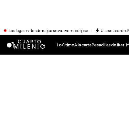
Los lugares donde mejor se va a ver el eclipse
Una soltera de '
Lo último
A la carta
Pesadillas de Iker
M