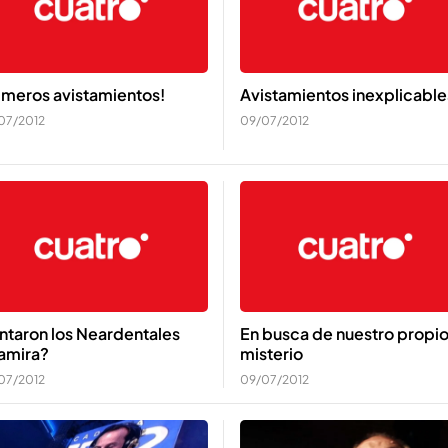
imeros avistamientos!
Avistamientos inexplicable
07/2012
09/07/2012
ntaron los Neardentales
En busca de nuestro propi
tamira?
misterio
07/2012
09/07/2012