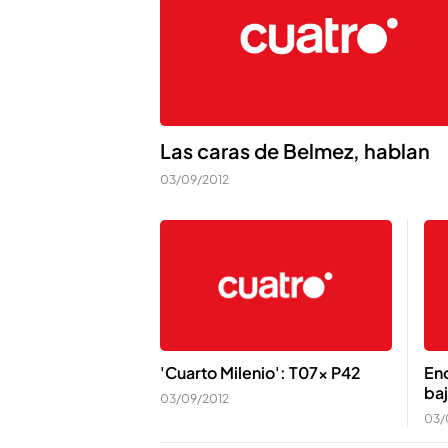
Las caras de Belmez, hablan
03/09/2012
'Cuarto Milenio': T07x P42
En
baj
03/09/2012
03/