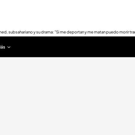
ed, subsahariano y su drama: "Si me deportan y me matan puedo morir tra
ás