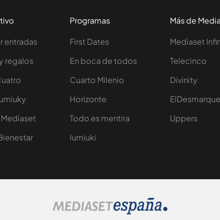
tivo
Programas
Más de Medi
 entradas
First Dates
Mediaset Infi
y regalos
En boca de todos
Telecinco
Cuatro
Cuarto Milenio
Divinity
Iumiuky
Horizonte
ElDesmarqu
 Mediaset
Todo es mentira
Uppers
Bienestar
Iumiuki