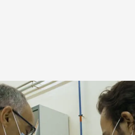
o al laboratorio NCB 3+ para grabar cómo los
al virus.