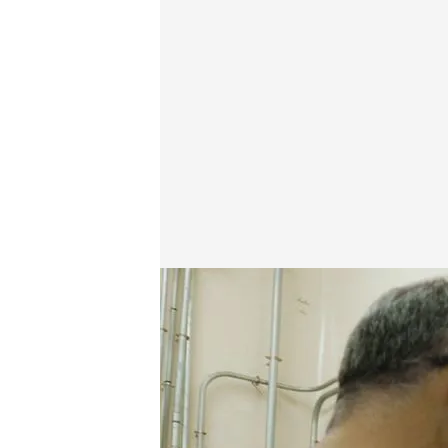
Iker, en el interior del laboratorio de alta seguridad.
Cuarto Milenio
07 SEP 2020 - 01:37h.
El programa ha accedid
científicos se enfrentan 