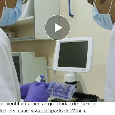
ar al
origen
de todo y lo ha conseguido. Para
arse hasta un
laboratorio español
, el Centro de
Animal (CISA), donde los niveles de contención
 seguridad). Ha podido ver algo que muy pocos
dores de ‘Cuarto Milenio’ tienen el privilegio de
ra del SAR-CoV-2
, el origen de toda esta
trabajan
los profesionales que se encargan de
Los
científicos
cuentan que dudan de que con
ad, el virus se haya escapado de Wuhan.