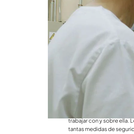
Compartir
Iker Jiménez
prometió lleg
ello ha tenido que desplaz
Investigación en Sanidad 
biológica son de 3+ (alta
han visto y que los especta
contemplar.
Allí se encuentra una
muest
pandemia
, y vemos
cómo 
trabajar con y sobre ella. 
tantas medidas de segurid