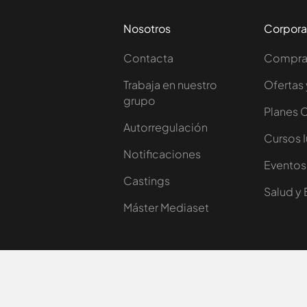
Nosotros
Corpora
Contacta
Comprar
Trabaja en nuestro
Ofertas 
grupo
Planes 
Autorregulación
Cursos 
Notificaciones
Eventos
Castings
Salud y 
Máster Mediaset