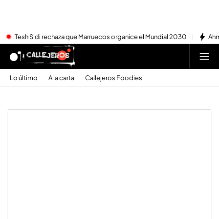
Tesh Sidi rechaza que Marruecos organice el Mundial 2030
Ahm
Lo último
A la carta
Callejeros Foodies