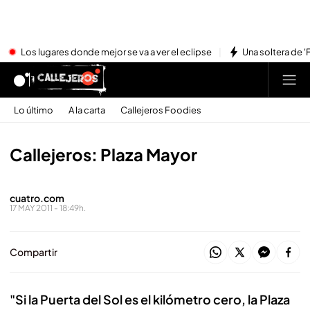
Los lugares donde mejor se va a ver el eclipse
Una soltera de '
Lo último
A la carta
Callejeros Foodies
Callejeros: Plaza Mayor
cuatro.com
17 MAY 2011 - 18:49h.
Compartir
"Si la Puerta del Sol es el kilómetro cero, la Plaza