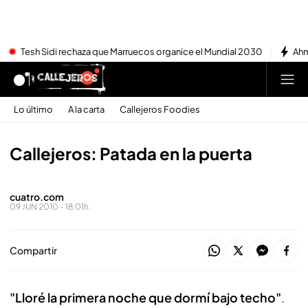
Tesh Sidi rechaza que Marruecos organice el Mundial 2030
Ahm
Lo último
A la carta
Callejeros Foodies
Callejeros: Patada en la puerta
cuatro.com
09 JUN 2010 - 18:01h.
Compartir
"Lloré la primera noche que dormí bajo techo"
.