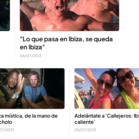
"Lo que pasa en Ibiza, se queda
en Ibiza"
06/07/2013
za mística, de la mano de
Adelántate a 'Callejeros: Ib
cholo
caliente'
07/2013
05/07/2013