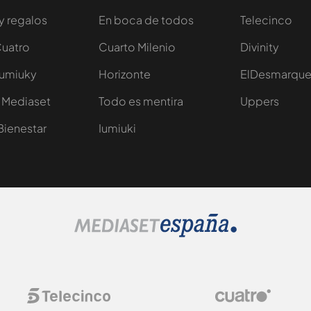
y regalos
En boca de todos
Telecinco
Cuatro
Cuarto Milenio
Divinity
Iumiuky
Horizonte
ElDesmarqu
 Mediaset
Todo es mentira
Uppers
Bienestar
Iumiuki