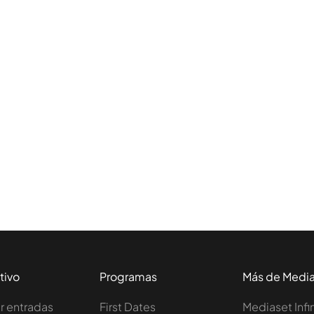
tivo
Programas
Más de Medi
 entradas
First Dates
Mediaset Infi