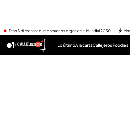
Tesh Sidi rechaza que Marruecos organice el Mundial 2030
Mar
Lo último
A la carta
Callejeros Foodies