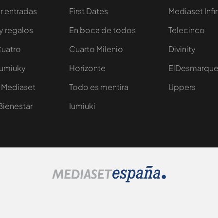
 entradas
First Dates
Mediaset Infi
y regalos
En boca de todos
Telecinco
Cuatro
Cuarto Milenio
Divinity
Iumiuky
Horizonte
ElDesmarqu
 Mediaset
Todo es mentira
Uppers
Bienestar
Iumiuki