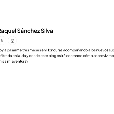
Raquel Sánchez Silva
oy a pasarme tres meses en Honduras acompañando a los nuevos supe
nfiltrada en la isla y desde este blog os iré contando cómo sobrevivim
nís a mi aventura?