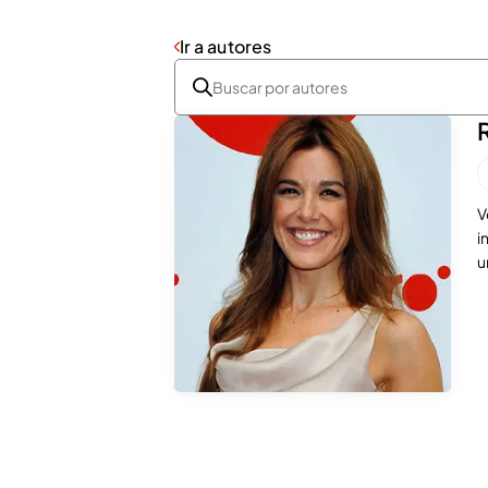
Ir a autores
V
i
u