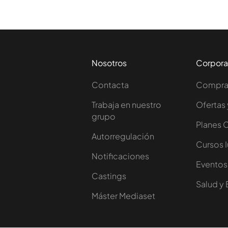
Nosotros
Corpora
Contacta
Comprar
Trabaja en nuestro
Ofertas 
grupo
Planes 
Autorregulación
Cursos 
Notificaciones
Eventos
Castings
Salud y 
Máster Mediaset