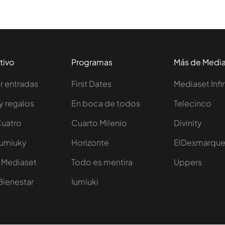
tivo
Programas
Más de Medi
 entradas
First Dates
Mediaset Infi
y regalos
En boca de todos
Telecinco
Cuatro
Cuarto Milenio
Divinity
Iumiuky
Horizonte
ElDesmarqu
 Mediaset
Todo es mentira
Uppers
Bienestar
Iumiuki