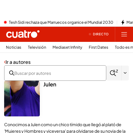
Tesh Sidi rechaza que Marruecos organice el Mundial 2030
Mar
DIRECTO
Noticias
Televisión
Mediaset Infinity
First Dates
Todo es m
Ir a autores
Julen
Conocimos a Julen como un chico tímido que llegó al plató de
'Mujeres y Hombres y viceversa' para olvidarse de su novia de la