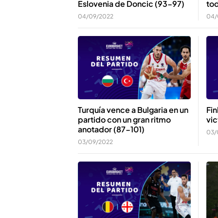
Eslovenia de Doncic (93-97)
to
04/09/2022
04/
Turquía vence a Bulgaria en un
Fin
partido con un gran ritmo
vic
anotador (87-101)
03/
03/09/2022