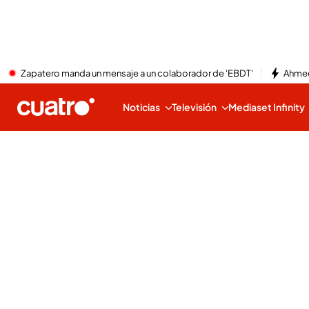
Zapatero manda un mensaje a un colaborador de 'EBDT'
Ahmed
Noticias
Televisión
Mediaset Infinity