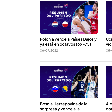
Ucr
Polonia vence a Países Bajos y
vic
ya está en octavos (69-75)
05/
06/09/2022
Bosnia Herzegovina da la
Ale
sorpresa y vence a la
co