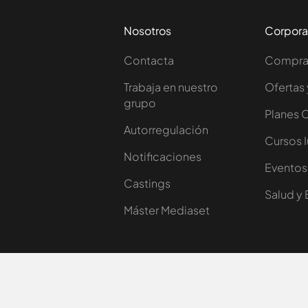
Nosotros
Corpora
Contacta
Comprar
Trabaja en nuestro
Ofertas 
grupo
Planes 
Autorregulación
Cursos 
Notificaciones
Eventos
Castings
Salud y 
Máster Mediaset