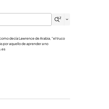
o, como decía Lawrence de Arabia, "el truco
s por aquello de aprender a no
s.es