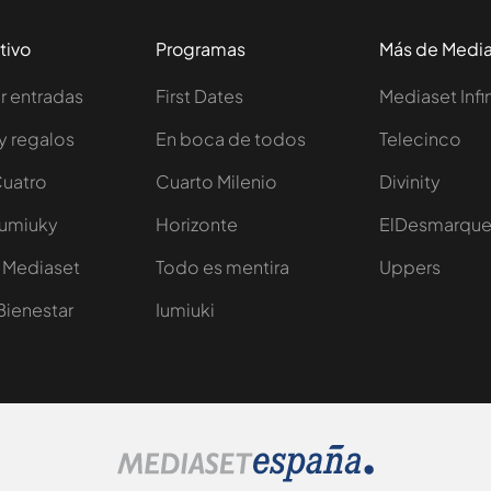
tivo
Programas
Más de Medi
 entradas
First Dates
Mediaset Infi
y regalos
En boca de todos
Telecinco
Cuatro
Cuarto Milenio
Divinity
Iumiuky
Horizonte
ElDesmarqu
 Mediaset
Todo es mentira
Uppers
Bienestar
Iumiuki