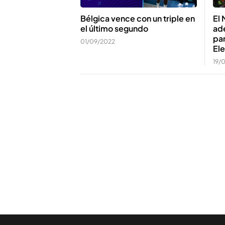
Bélgica vence con un triple en
El 
el último segundo
ade
par
01/09/2022
El
19/