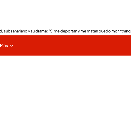
, subsahariano y su drama: "Si me deportan y me matan puedo morir tranq
Más