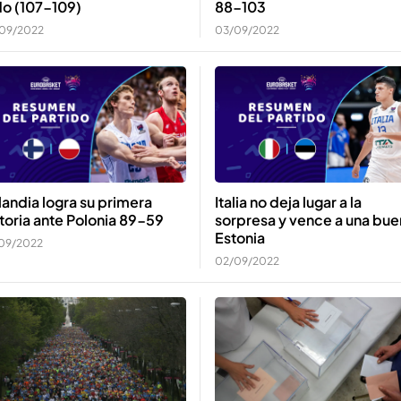
do (107-109)
88-103
09/2022
03/09/2022
Italia no deja lugar a la
landia logra su primera
sorpresa y vence a una bue
toria ante Polonia 89-59
Estonia
09/2022
02/09/2022