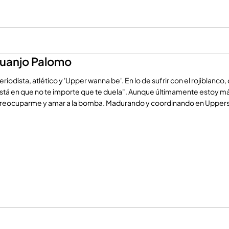
Juanjo Palomo
eriodista, atlético y 'Upper wanna be'. En lo de sufrir con el rojiblanc
stá en que no te importe que te duela". Aunque últimamente estoy má
reocuparme y amar a la bomba. Madurando y coordinando en Upper