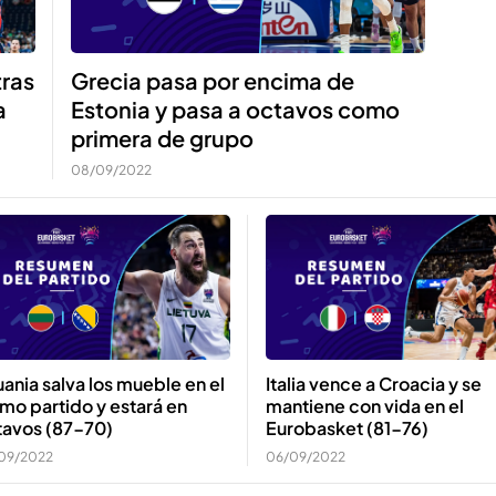
Grecia pasa por encima de
tras
Estonia y pasa a octavos como
a
primera de grupo
08/09/2022
uania salva los mueble en el
Italia vence a Croacia y se
imo partido y estará en
mantiene con vida en el
tavos (87-70)
Eurobasket (81-76)
09/2022
06/09/2022