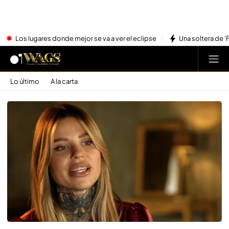
Los lugares donde mejor se va a ver el eclipse
Una soltera de '
Lo último
A la carta