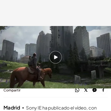
The Last of Us Parte 2
cuatro.com
29 MAY 2020 - 11:02h.
Lso responsables de Naughty Dog nos
cuentan muchos detalles de la secuela de The
Last of Us
Compartir
Madrid
Sony IE ha publicado el vídeo, con