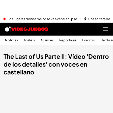
Los lugares donde mejor se va a ver el eclipse
Una soltera de '
Noticias
Análisis
Avances
Reportajes
Eventos
Hardwa
The Last of Us Parte II: Vídeo 'Dentro
de los detalles' con voces en
castellano