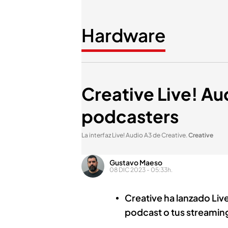
Hardware
Creative Live! Aud
podcasters
La interfaz Live! Audio A3 de Creative
.
Creative
Gustavo Maeso
08 DIC 2023 - 05:33h.
Creative ha lanzado Live
podcast o tus streamin