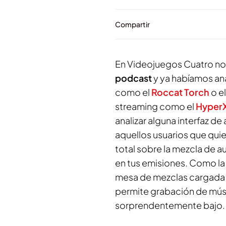
Compartir
En Videojuegos Cuatro n
podcast
y ya habíamos an
como el
Roccat Torch
o e
streaming como el
HyperX
analizar alguna interfaz d
aquellos usuarios que qui
total sobre la mezcla de a
en tus emisiones. Como la 
mesa de mezclas cargada 
permite grabación de músic
sorprendentemente bajo.