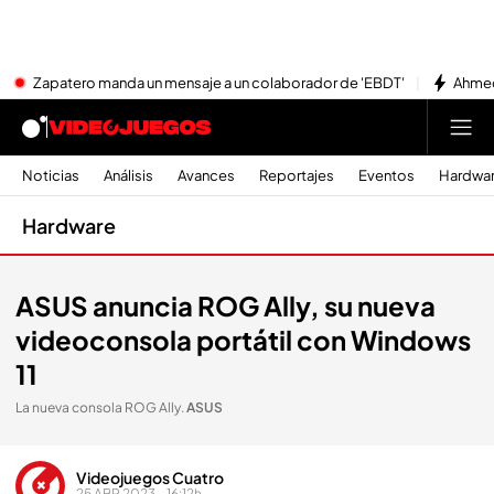
Zapatero manda un mensaje a un colaborador de 'EBDT'
Ahmed
Noticias
Análisis
Avances
Reportajes
Eventos
Hardwa
Hardware
ASUS anuncia ROG Ally, su nueva
videoconsola portátil con Windows
11
La nueva consola ROG Ally
.
ASUS
Videojuegos Cuatro
25 ABR 2023 - 16:12h.