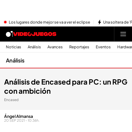
Los lugares donde mejor se va a ver el eclipse
Una soltera de '
Noticias
Análisis
Avances
Reportajes
Eventos
Hardwa
Análisis
Análisis de Encased para PC: un RPG
con ambición
Encased
Ángel Almansa
20 SEP 2021 - 10:36h.