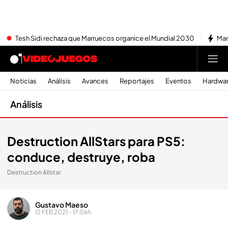
Tesh Sidi rechaza que Marruecos organice el Mundial 2030
Mar
Noticias
Análisis
Avances
Reportajes
Eventos
Hardwa
Análisis
Destruction AllStars para PS5:
conduce, destruye, roba
Destruction Allstar
Gustavo Maeso
12 FEB 2021 - 17:06h.