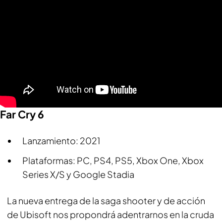
Far Cry 6
Lanzamiento: 2021
Plataformas: PC, PS4, PS5, Xbox One, Xbox
Series X/S y Google Stadia
La nueva entrega de la saga shooter y de acción
de Ubisoft nos propondrá adentrarnos en la cruda