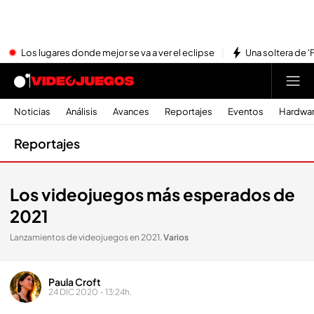
Los lugares donde mejor se va a ver el eclipse
Una soltera de '
Noticias
Análisis
Avances
Reportajes
Eventos
Hardwa
Reportajes
Los videojuegos más esperados de
2021
Lanzamientos de videojuegos en 2021
.
Varios
Paula Croft
24 DIC 2020 - 13:24h.