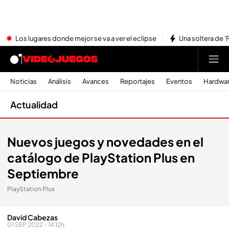
Los lugares donde mejor se va a ver el eclipse
Una soltera de '
Noticias
Análisis
Avances
Reportajes
Eventos
Hardwa
Actualidad
Nuevos juegos y novedades en el
catálogo de PlayStation Plus en
Septiembre
PlayStation Plus
David Cabezas
01 SEP 2022 - 14:12h.