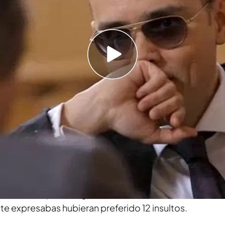
 que se enfadaba con los chicos, ¿cómo era
erer?, ¿fue un roll que adoptaste?
uación, en la que ya advertí además a los
 y lo que les dije fue: ‘si yo voy a este
melo’
l ya había un personaje como tú ¿no?
después. Yo tuve un enfrentamiento desde el
levisión y monto aquel tinglado… pero fíjate
ie.
les con aquella fragilidad no hace falta que les
 te expresabas hubieran preferido 12 insultos.