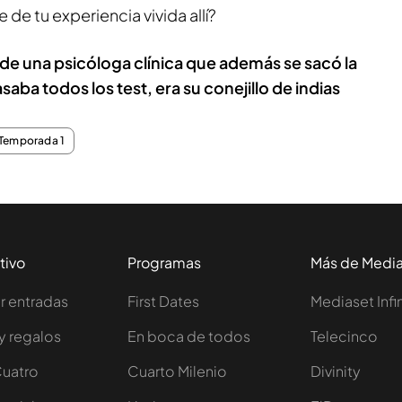
e de tu experiencia vivida allí?
r de una psicóloga clínica que además se sacó la
aba todos los test, era su conejillo de indias
Temporada 1
tivo
Programas
Más de Medi
 entradas
First Dates
Mediaset Infi
y regalos
En boca de todos
Telecinco
Cuatro
Cuarto Milenio
Divinity