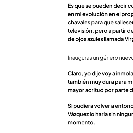
Es que se pueden decir cosa
en mi evolución en el prog
chavales para que saliese
televisión, pero a partir
de ojos azules llamada Vir
Inauguras un género nuev
Claro, yo dije voy a inmo
también muy dura para mí. 
mayor acritud por parte 
Si pudiera volver a entonc
Vázquez lo haría sin ning
momento.