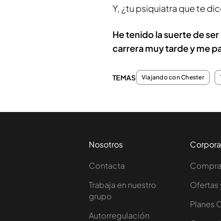
Y, ¿tu psiquiatra que te dic
He tenido la suerte de se
carrera muy tarde y me pas
TEMAS
Viajando con Chester
Nosotros
Corpora
Contacta
Comprar
Trabaja en nuestro
Ofertas 
grupo
Planes 
Autorregulación