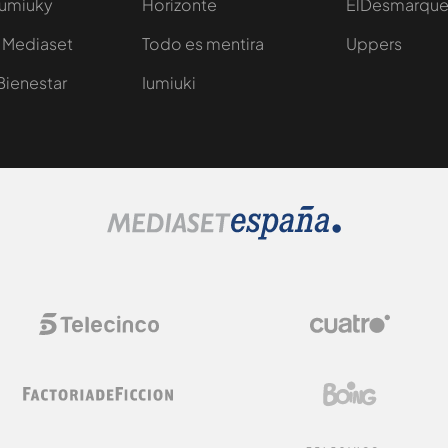
Iumiuky
Horizonte
ElDesmarqu
 Mediaset
Todo es mentira
Uppers
Bienestar
Iumiuki