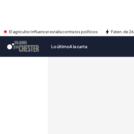
El agricultor influencer estalla contra los políticos
Faten, de 26
Lo último
A la carta