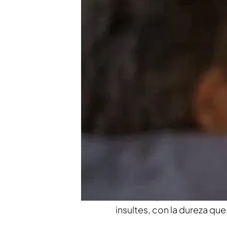
El Risto que yo conocí, el
aquel?, ¿aquello fue sin qu
Yo me encontré en una sit
productores antes de entrar
programa es para cargár
En el modelo internaciona
Sí, pero eso lo descubrí 
día que yo aparezco en te
que yo jamás insulté a nad
Perdona, pero a unos chava
insultes, con la dureza que