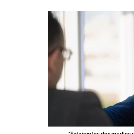
Kike Sarasola recuerda el día que 'espió' a Felipe G
Risto Mejide ha preguntad
'espiando' a Adolfo Suárez
con el tiempo me he enter
punto de hacer la moción 
una cena en casa.
Yo tendr
Sarasola.
PUEDE INTERESARTE
Kike Sarasola habla de su amista
Sandra Ortega: "Intenté hablar co
"
Estaban los dos medios