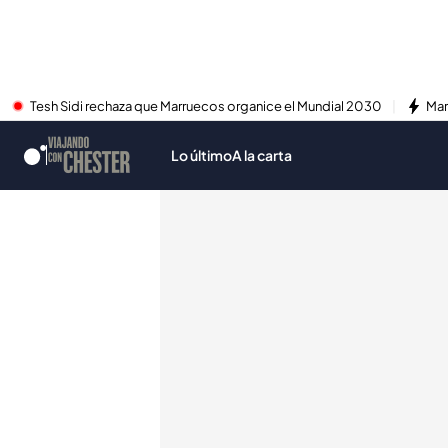
Tesh Sidi rechaza que Marruecos organice el Mundial 2030
Mar
Lo último
A la carta