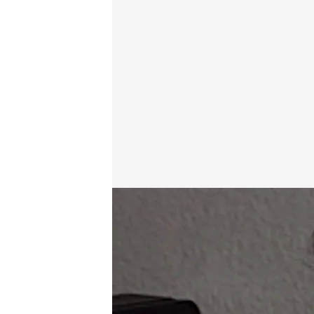
Pedro J Ramirez
Viajando con Chester
22 MAR 2023 - 00:54h.
El deportista se sienta 
relación de su padre co