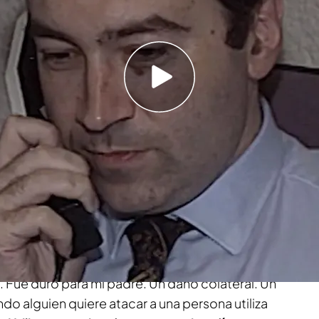
ara ver si podían encontrar mierda de Felipe",
ntre risas el día que se metió debajo de la
amigos de su padre
Viajando con Chester'
y ha hablado con Risto
s que tuvo que pagar su familia por la amistad
gó un precio de persecución. Nos agobiaron. ‘El
siguió, el que nos buscó de arriba a bajo
. Fue duro para mi padre. Un daño colateral. Un
do alguien quiere atacar a una persona utiliza