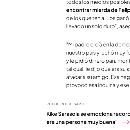
todos los medios posible
encontrar mierda de Feli
de los que tenía. Los gan
llevado un solo duro", ase
"Mi padre creía en la dem
nuestro país y luchó muy f
y le pidió dinero para mont
tal cual, le dijo que era s
atacar a su amigo. Esa neg
provocó esa inquina y ese 
PUEDE INTERESARTE
Kike Sarasola se emociona recor
era una persona muy buena"