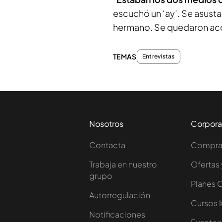
escuchó un ‘ay’. Se asust
hermano. Se quedaron acoj
TEMAS
Entrevistas
Nosotros
Corpora
Contacta
Comprar
Trabaja en nuestro
Ofertas 
grupo
Planes 
Autorregulación
Cursos 
Notificaciones