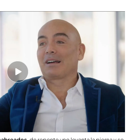
onzález y Adolfo Suárez
o al empresario
por su divertida anécdota
 y Felipe González. "Yo sabía que había algo,
ado de lo que fue. En esa época estaban a
de censura. Papa que era amigo de los dos hizo
ía 8 años
, no me enteraba de mucho", recuerda
d con Rosalía Mera y su desencuentro con
n ella pero no quiso"
 cabreados
, de repente uno levanta la pierna y se