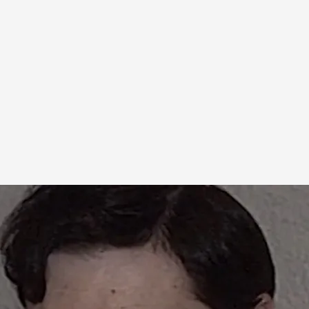
en el sofá de 'Viajando con Chester' y habla de la
n Pedro J