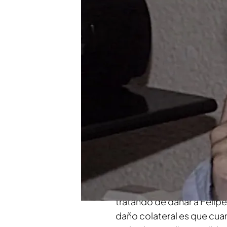
"Utilizaron a mi padre p
cuenta.
Kike Sarasola recuerda e
mesa para espiar a los 
Compartir
Kike Sarasola
ha visitado
'
Mejide de las consecuencia
de su padre. "Mi padre pa
mundo’. Fue el que nos per
tratando de dañar a Felipe
daño colateral es que cuan