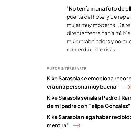
"
No tenía ni una foto de el
puerta del hotel y de repen
mujer muy moderna. De repe
directamente hacía mí. Me 
mujer trabajadora y no pu
recuerda entre risas.
PUEDE INTERESARTE
Kike Sarasola se emociona recor
era una persona muy buena"
Kike Sarasola señala a Pedro J Ram
de mi padre con Felipe González"
Kike Sarasola niega haber recibid
mentira"