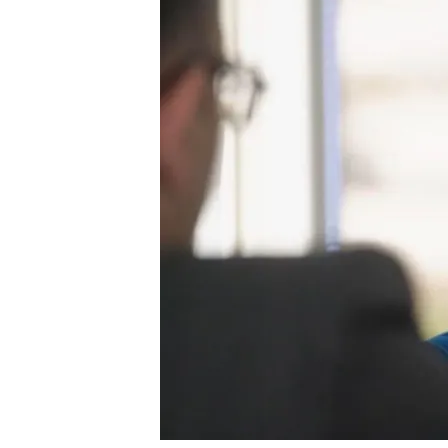
Rosalia Mera fue la muje
La primera mujer de Am
Ver 'Viajando con Chest
Kike Sarasola
Compartir
Kike Sarasola
se ha sentad
hablado de la que fuera su
socia, Rosalía Mera. Era la
fantástica, inteligente, 
una ampliación de capital
quiere conocer", recuerda