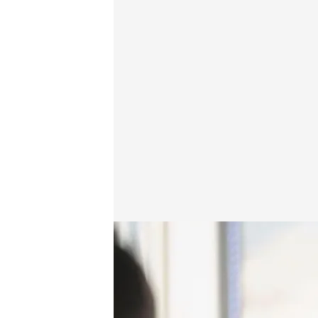
Kike Sarasola
Viajando con Chester
22 MAR 2023 - 00:54h.