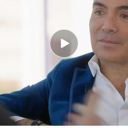
r más rica de España, según la revista Forbes
ancio Ortega fue socia de Kike Sarasola
er' (21/03/2023) online en Cuatro: Jordi Alba y
o en el sofá de
'Viajando con Chester'
y ha
 socia Rosalía Mera. "Tuve un problema con mi
 mujer más rica de España. Era una mujer
que se enamoró del proyecto. Estaba haciendo
 para mis hoteles y me llaman y me dicen que me
 el empresario.