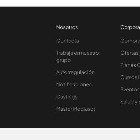
Nosotros
Corpora
Contacta
Comprar
Trabaja en nuestro
Ofertas 
grupo
Planes 
Autorregulación
Cursos 
Notificaciones
Eventos
Castings
Salud y 
Máster Mediaset