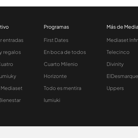
tivo
Programas
Más de Medi
 entradas
First Dates
Mediaset Infi
y regalos
En boca de todos
Telecinco
Cuatro
Cuarto Milenio
Divinity
Iumiuky
Horizonte
ElDesmarqu
 Mediaset
Todo es mentira
Uppers
Bienestar
Iumiuki