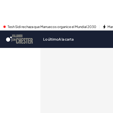
Tesh Sidi rechaza que Marruecos organice el Mundial 2030
Mar
Lo último
A la carta