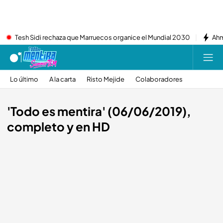
Tesh Sidi rechaza que Marruecos organice el Mundial 2030
Ahm
Lo último
A la carta
Risto Mejide
Colaboradores
'Todo es mentira' (06/06/2019),
completo y en HD