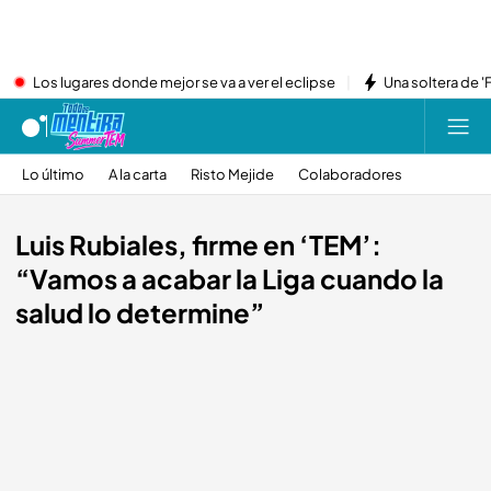
Los lugares donde mejor se va a ver el eclipse
Una soltera de '
Lo último
A la carta
Risto Mejide
Colaboradores
Luis Rubiales, firme en ‘TEM’:
“Vamos a acabar la Liga cuando la
salud lo determine”