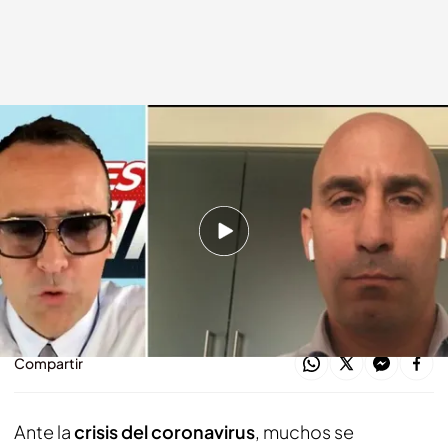
Luis Rubiales, en 'Todo es mentira'
cuatro.com
06 ABR 2020 - 16:40h.
"Nos parece injusto que haya equipos que se
beneficien o salgan perjudicados por esta
situación”
Compartir
Ante la
crisis del coronavirus
, muchos se