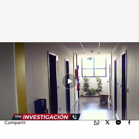
Imagen del reportaje de 'TEM'
cuatro.com
03 ABR 2020 - 17:32h.
En muchos casos, cobran parte de la
mensualidad o retiran la fianza si no cumplen el
contrato
Compartir