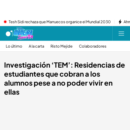
Tesh Sidi rechaza que Marruecos organice el Mundial 2030
Ahm
Lo último
A la carta
Risto Mejide
Colaboradores
Investigación ‘TEM’: Residencias de
estudiantes que cobran a los
alumnos pese a no poder vivir en
ellas