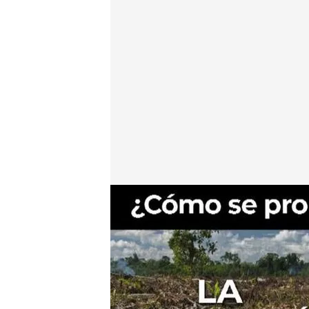
Datos sobre las enfermedades ‘zoonóticas’
cuatro.com
07 ABR 2020 - 16:39h.
¿Qué son y cómo se pr