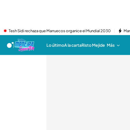
Tesh Sidi rechaza que Marruecos organice el Mundial 2030
Mar
Lo último
A la carta
Risto Mejide
Más