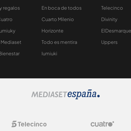
y regalos
En boca de todos
Telecinco
Cuatro
Cuarto Milenio
Divinity
Iumiuky
Horizonte
ElDesmarqu
 Mediaset
Todo es mentira
Uppers
Bienestar
Iumiuki