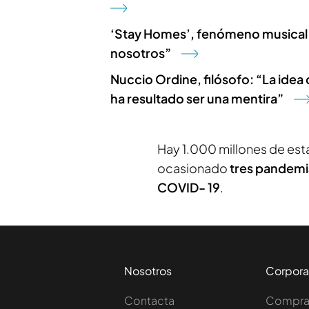
‘Stay Homes’, fenómeno musical 
nosotros”
Nuccio Ordine, filósofo: “La idea
ha resultado ser una mentira”
Hay 1.000 millones de est
ocasionado
tres pandemi
COVID- 19
.
Nosotros
Corpora
Contacta
Comprar