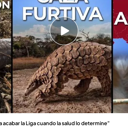
 analizando el posible
origen del coronavirus
.
oce fidedignamente el origen del brote,
 un contagio animal. Además, aparecen nuevas
agiados de coronavirus.
, con la ayuda de
Juan José Badiola,
 la Universidad de Zaragoza, lo que se conoce
tica
’, que es toda aquella que se transmite
manos.
a acabar la Liga cuando la salud lo determine”