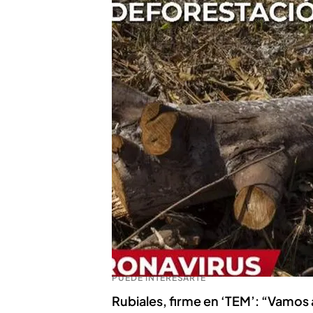
Compartir
‘Todo es mentira’
continua
Aunque todavía se descon
muchas teorías apuntan a
noticias de animales cont
El programa ha examinado
catedrático veterinaria
de
como ‘
Enfermedad zoonó
entre animales y seres hu
PUEDE INTERESARTE
Rubiales, firme en ‘TEM’: “Vamos 