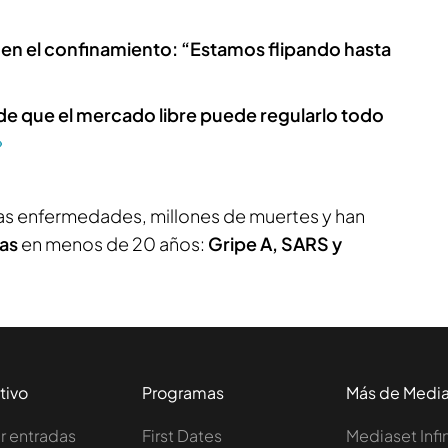
en el confinamiento: “Estamos flipando hasta
 de que el mercado libre puede regularlo todo
as enfermedades, millones de muertes y han
as
en menos de 20 años:
Gripe A, SARS y
tivo
Programas
Más de Medi
 entradas
First Dates
Mediaset Infi