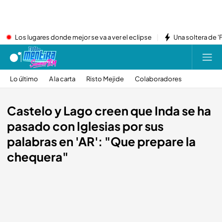
Los lugares donde mejor se va a ver el eclipse
Una soltera de '
Lo último
A la carta
Risto Mejide
Colaboradores
Castelo y Lago creen que Inda se ha
pasado con Iglesias por sus
palabras en 'AR': "Que prepare la
chequera"