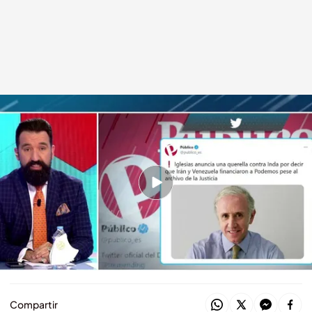
Miguel Lago, en TEM
cuatro.com
12 ABR 2021 - 18:04h.
Eduardo Inda ha dicho en 'El programa de Ana
Rosa' que Iglesias y Montero son "gentuza"
Pablo Iglesias ha anunciado en Twitter que se
va a querellar contra él
Compartir