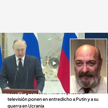
Chema Gil, analista de seguridad internacional en 'Todo es mentira'
Todo es mentira
13 SEP 2022 - 17:41h.
Casi un centenar de concejales rusos piden al
parlamento la cabeza de Putin y su destitución
por traición
Altos cargos rusos, militares y hasta la
televisión ponen en entredicho a Putin y a su
guerra en Ucrania