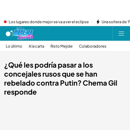
Los lugares donde mejor se va a ver el eclipse
Una soltera de '
Lo último
A la carta
Risto Mejide
Colaboradores
¿Qué les podría pasar a los
concejales rusos que se han
rebelado contra Putin? Chema Gil
responde