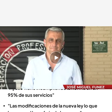
José Miguel Funez, miembro de la Federación Profesional del Taxi.
Todo es mentira
01 JUN 2022 - 18:08h.
Los taxistas madrileños rechazan la legislación
sobre los VTC y reclaman una proporción de
uno por cada 30 taxis
"Ayuso viene incumpliendo la norma en un
95% de sus servicios"
"Las modificaciones de la nueva ley lo que