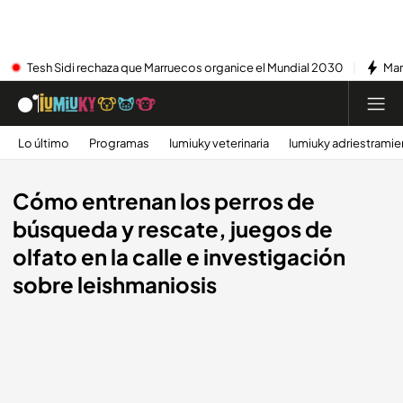
Tesh Sidi rechaza que Marruecos organice el Mundial 2030
Mar
Lo último
Programas
Iumiuky veterinaria
Iumiuky adriestramie
Cómo entrenan los perros de
búsqueda y rescate, juegos de
olfato en la calle e investigación
sobre leishmaniosis