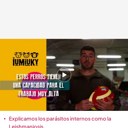
Enseñar a un perro a buscar comida en la calle puede ser peligroso, ya que
podría confundir la vía pública como un “buffet libre”, y esto conlleva
riesgos como el envenenamiento
.
Iumiuky
cuatro.com
13 MAY 2025 - 12:48h.
Unidad Canina de Rescate en España
Los juegos olfativos con comida conllevan
riegos
Explicamos los parásitos internos como la
Leishmaniosis