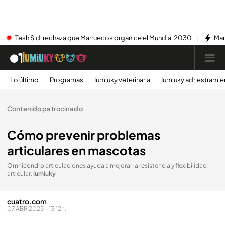
Tesh Sidi rechaza que Marruecos organice el Mundial 2030
Mar
Lo último
Programas
Iumiuky veterinaria
Iumiuky adriestramie
Contenido patrocinado
Cómo prevenir problemas
articulares en mascotas
Omnicondro articulaciones ayuda a mejorar la resistencia y flexibilidad
articular
.
Iumiuky
cuatro.com
07 ABR 2025 - 13:12h.