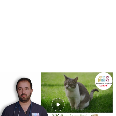
Omnicondro articulaciones ayuda a mejorar la resistencia y flexibilidad
articular
Así como los
humanos recurrimos a la
suplementación para reforzar la salud de
nuestras articulaciones
, también podemos
hacerlo con nuestras mascotas. Aunque una