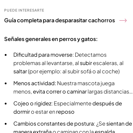
PUEDE INTERESARTE
Guía completa para desparasitar cachorros
Señales generales en perros y gatos:
Dificultad para moverse
: Detectamos
problemas al levantarse, al
subir
escaleras, al
saltar
(por ejemplo: al subir sofá o al coche)
Menos actividad:
Nuestra mascota juega
menos,
evita correr o caminar
largas distancias…
Cojeo o rigidez
: Especialmente
después de
dormir
o estar en
reposo
Cambios constantes de postura
: ¿Se
sientan de
manera extraña
o caminan con la
espalda