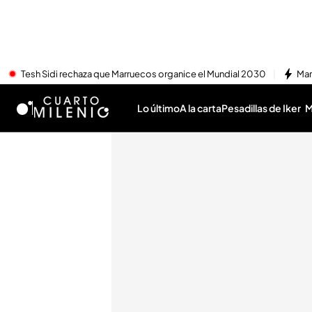
Tesh Sidi rechaza que Marruecos organice el Mundial 2030
Mar
Lo último
A la carta
Pesadillas de Iker
M