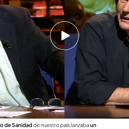
nalizan el último informe del Ministerio de
'Cuarto Milenio', disponibles en Mediaset
re están de actualidad, asuntos que, por
iguen generando acalorados debates entre
onde la ciencia empírica, la fe de los pacientes
 colisionan en una guerra abierta que dura ya
 homeopatía
.
io de Sanidad
de nuestro país lanzaba
un