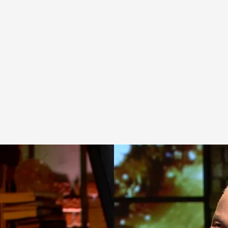
co asunto que enciende la mesa de debate de 'Cuarto milenio'
.
cuatro.com
é Manuel Nieves, y los doctores José Cabrera y