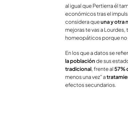
al igual que Pertierra él t
económicos tras el impuls
considera que
una y otra
mejoras te vas a Lourdes,
homeopáticos porque no t
En los que a datos se refi
la población
de sus estado
tradicional
, frente al
57% d
menos una vez” a
tratami
efectos secundarios.