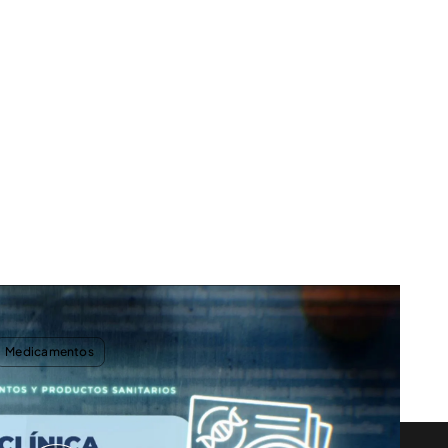
 el uso de la homeopatía: "Hay intereses detrás"
Medicamentos