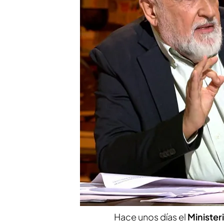
Miguel Ángel Pertierra a
Sanidad
Todos los programas de 
Infinity
Compartir
Existen debates que siemp
muchos años que pasen, s
expertos. Son cuestiones d
y los intereses económicos
siglos:
el debate sobre la
Hace unos días el
Minister