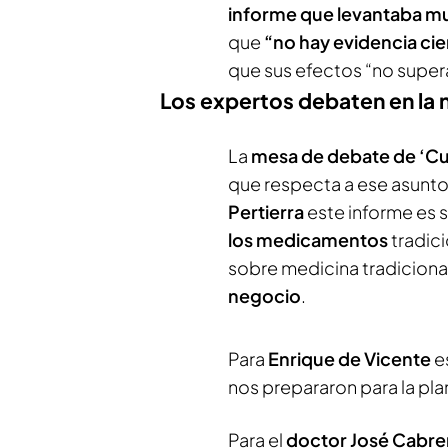
informe que levantaba m
que
“no hay evidencia cie
que sus efectos “no supera
Los expertos debaten en la n
La
mesa de debate de ‘Cu
que respecta a ese asunto
Pertierra
este informe es 
los medicamentos
tradici
sobre medicina tradiciona
negocio
.
Para
Enrique de Vicente
es
nos prepararon para la
pla
Para el
doctor José Cabre