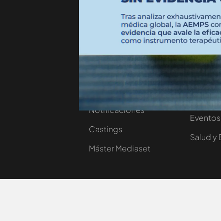
Nosotros
Corpora
Contacta
Comprar
Trabaja en nuestro
Ofertas 
grupo
Planes 
Autorregulación
Cursos 
Notificaciones
Eventos
Castings
Salud y 
Máster Mediaset