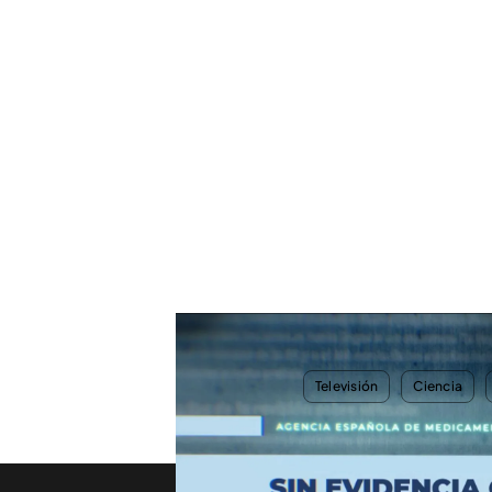
"Verdades y mentiras" sobre el informe que rechaza
TEMAS
Televisión
Ciencia