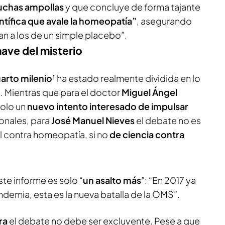
uchas ampollas
y que concluye de forma tajante
ntífica que avale la homeopatía”
, asegurando
n a los de un simple placebo”.
ave del misterio
arto milenio’
ha estado realmente dividida en lo
. Mientras que para el doctor
Miguel Ángel
solo un
nuevo intento interesado de impulsar
onales, para
José Manuel Nieves
el debate no es
l contra homeopatía, si no
de ciencia contra
te informe es solo “
un asalto más
”: “En 2017 ya
ndemia
, esta es la nueva batalla de la OMS”.
ra
el debate no debe ser excluyente. Pese a que