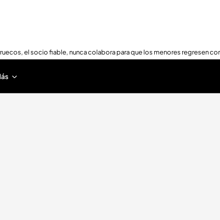
ruecos, el socio fiable, nunca colabora para que los menores regresen con
ás