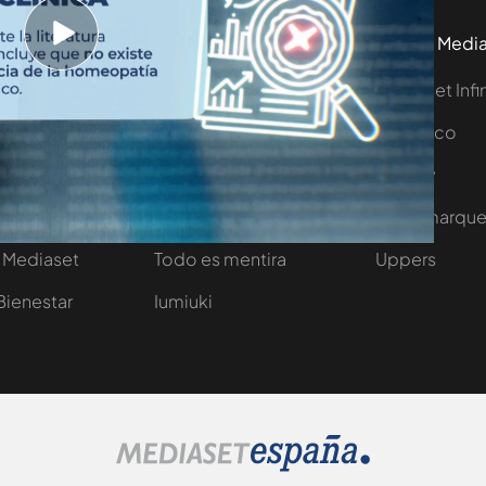
tivo
Programas
Más de Medi
 entradas
First Dates
Mediaset Infi
y regalos
En boca de todos
Telecinco
Cuatro
Cuarto Milenio
Divinity
Iumiuky
Horizonte
ElDesmarqu
 Mediaset
Todo es mentira
Uppers
Bienestar
Iumiuki