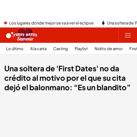
Los lugares donde mejor se va a ver el eclipse
Una soltera de '
Lo último
A la carta
Casting
Playlist
Nidito de amor
Firs
Una soltera de 'First Dates' no da
crédito al motivo por el que su cita
dejó el balonmano: “Es un blandito”