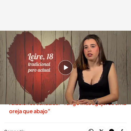
Un soltero confiesa a su cita por qué dejó el balonmano
.
cuatro.com
Lara Guerra
05 AGO 2025 - 22:40h.
Descubre al completo la cita de Ken y Leire en
'First Dates'
Una soltera de Carabaña bromea con sus
relaciones sexuales: “Tengo más agujeros en la
oreja que abajo”