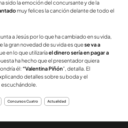
 ha sido la emoción del concursante y de la
antado
muy felices la canción delante de todo el
gunta a Jesús por lo que ha cambiado en su vida,
e la gran novedad de su vida es que
se va a
e en lo que utilizaría
el dinero sería en pagar a
spuesta ha hecho que el presentador quiera
ondría él:
“Valentina Piñón
”, detalla. El
plicando detalles sobre su boda y el
o escuchándole.
Concursos Cuatro
Actualidad