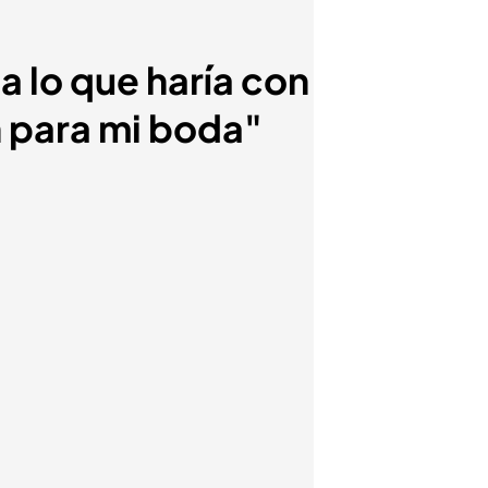
a lo que haría con
n para mi boda"