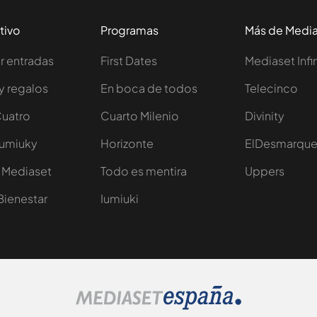
tivo
Programas
Más de Medi
 entradas
First Dates
Mediaset Infi
y regalos
En boca de todos
Telecinco
Cuatro
Cuarto Milenio
Divinity
Iumiuky
Horizonte
ElDesmarqu
 Mediaset
Todo es mentira
Uppers
Bienestar
Iumiuki