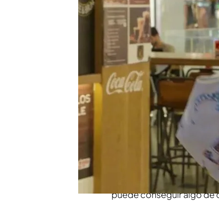
El concursante ha desv
queen: "Valentina Piñó
La atónita reacción de 
una concursante en 'Lo 
Compartir
Xuso Jones
se desplaza h
Jesú
s, quién ya participó 
presentador le ha ofrecid
acepta para ver si esta ve
puede conseguir algo de 