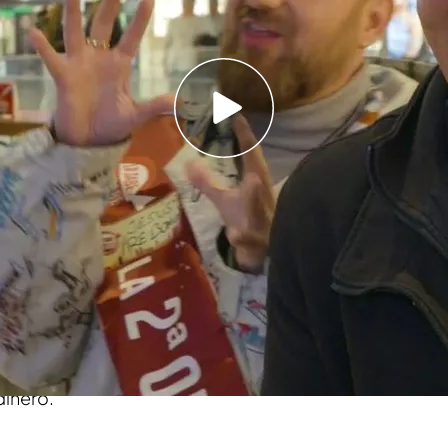
elado que nombre se pondría si fuese drag
n"
Xuso Jones al conocer los gustos musicales de
sabe, no lo sabe': "¡Ostras!"
asta
Barcelona
, donde se reencuentra con
en
‘Lo sabe, no lo sabe’.
Sin embargo, el
o una
segunda oportunidad
y él sin dudarlo
z tiene algo más de suerte eligiendo personas y
dinero.