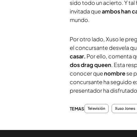
sido todo un acierto. Y tal
invitada que
ambos han c
mundo.
Por otro lado, Xuso le pre
el concursante desvela qu
casar.
Por ello, comenta qu
dos drag queen
. Esta re
conocer que
nombre
se p
concursante ha seguido ex
presentador ha disfrutad
TEMAS
Televisión
Xuso Jones