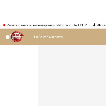
Zapatero manda un mensaje a un colaborador de 'EBDT'
Ahmed
Lo último
A la carta