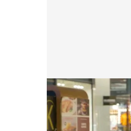
Jesús le explica a Xuso Jones en qué gastaría el din
Lo sabe, no lo sabe
08 ABR 2025 - 20:36h.
Jesús ya participó en 'Lo
concedido una segund