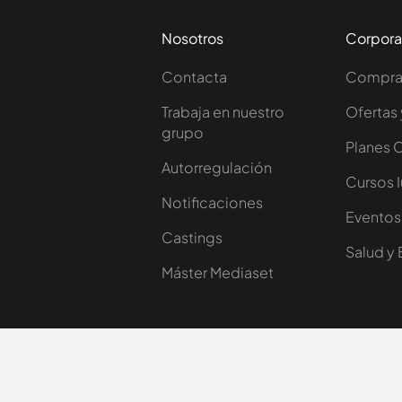
Nosotros
Corpora
Contacta
Comprar
Trabaja en nuestro
Ofertas 
grupo
Planes 
Autorregulación
Cursos 
Notificaciones
Eventos
Castings
Salud y 
Máster Mediaset