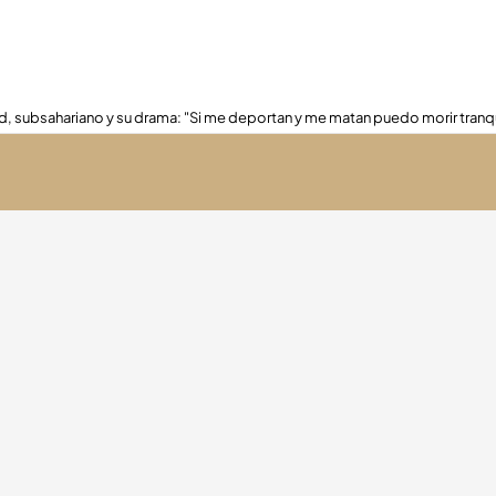
, subsahariano y su drama: "Si me deportan y me matan puedo morir tranq